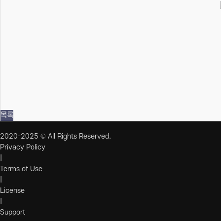
목록
2020-2025 © All Rights Reserved.
Privacy Policy
|
Terms of Use
|
License
|
Support